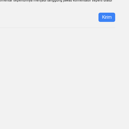
omentar sepenuhnya menjadi tanggung jawab komentator seperti diatur
Kirim
tuan Penggunaan
Kebijakan Privasi
UU Pers dan Pedoman Media Si