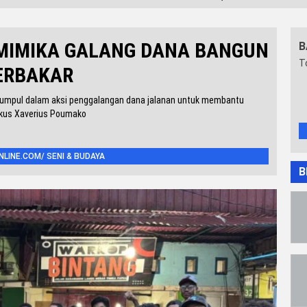
MIMIKA GALANG DANA BANGUN
B
T
ERBAKAR
rkumpul dalam aksi penggalangan dana jalanan untuk membantu
skus Xaverius Poumako
INE.COM/ SENI & BUDAYA
B