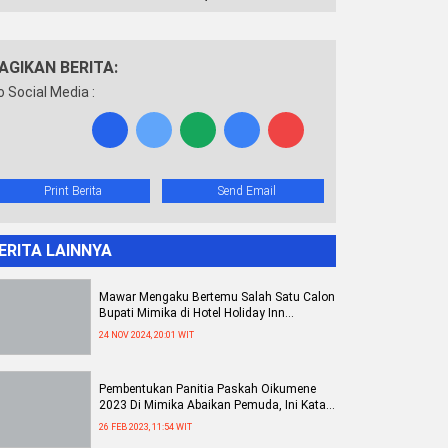
AGIKAN BERITA:
o Social Media :
Print Berita
Send Email
ERITA LAINNYA
Mawar Mengaku Bertemu Salah Satu Calon
Bupati Mimika di Hotel Holiday Inn
Kemayoran
24 NOV 2024, 20:01 WIT
Pembentukan Panitia Paskah Oikumene
2023 Di Mimika Abaikan Pemuda, Ini Kata
GMKI Dan GAMKI
26 FEB 2023, 11:54 WIT