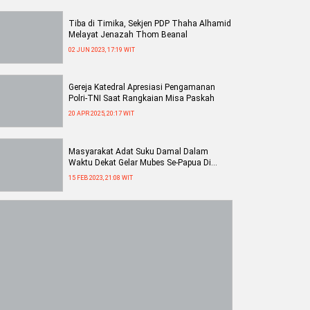
Tiba di Timika, Sekjen PDP Thaha Alhamid
Melayat Jenazah Thom Beanal
02 JUN 2023, 17:19 WIT
Gereja Katedral Apresiasi Pengamanan
Polri-TNI Saat Rangkaian Misa Paskah
20 APR 2025, 20:17 WIT
Masyarakat Adat Suku Damal Dalam
Waktu Dekat Gelar Mubes Se-Papua Di
Tmika
15 FEB 2023, 21:08 WIT