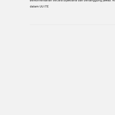
Berkomentarlah secara bijaksana dan bertanggung jawab. K
dalam UU ITE
Hubungi Kami
Keten