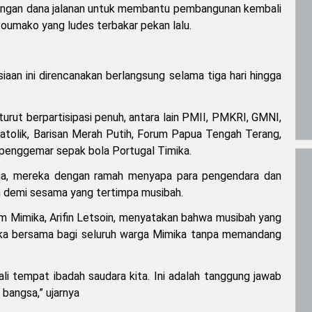
angan dana jalanan untuk membantu pembangunan kembali
Poumako yang ludes terbakar pekan lalu.
aan ini direncanakan berlangsung selama tiga hari hingga
rut berpartisipasi penuh, antara lain PMII, PMKRI, GMNI,
olik, Barisan Merah Putih, Forum Papua Tengah Terang,
penggemar sepak bola Portugal Timika.
na, mereka dengan ramah menyapa para pengendara dan
n demi sesama yang tertimpa musibah.
m Mimika, Arifin Letsoin, menyatakan bahwa musibah yang
ka bersama bagi seluruh warga Mimika tanpa memandang
i tempat ibadah saudara kita. Ini adalah tanggung jawab
bangsa,” ujarnya