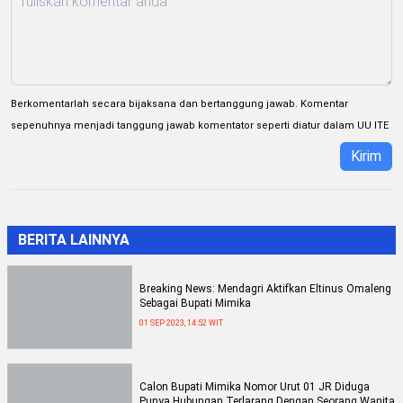
Berkomentarlah secara bijaksana dan bertanggung jawab. Komentar
sepenuhnya menjadi tanggung jawab komentator seperti diatur dalam UU ITE
Kirim
BERITA LAINNYA
Breaking News: Mendagri Aktifkan Eltinus Omaleng
Sebagai Bupati Mimika
01 SEP 2023, 14:52 WIT
Calon Bupati Mimika Nomor Urut 01 JR Diduga
Punya Hubungan Terlarang Dengan Seorang Wanita