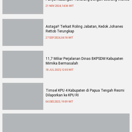
21 NOV 2024, 14:36 WIT
Astaga!! Terkait Roling Jabatan, Kedok Johanes
Rettob Terungkap
27 SEP 2024, 04:18 WIT
11,7 Miliar Perjalanan Dinas BKPSDM Kabupaten
Mimika Bermasalah
18 JUL 2025, 12:05 WIT
Timsel KPU 4 Kabupaten di Papua Tengah Resmi
Dilaporkan ke KPU RI
04 DES 2023, 19:09 WIT