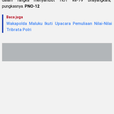
dalam rangka menyambut HUT ke-79 Bhayangkara,"
pungkasnya.
PNO-12
Baca juga
Wakapolda Maluku Ikuti Upacara Pemuliaan Nilai-Nilai
Tribrata Polri