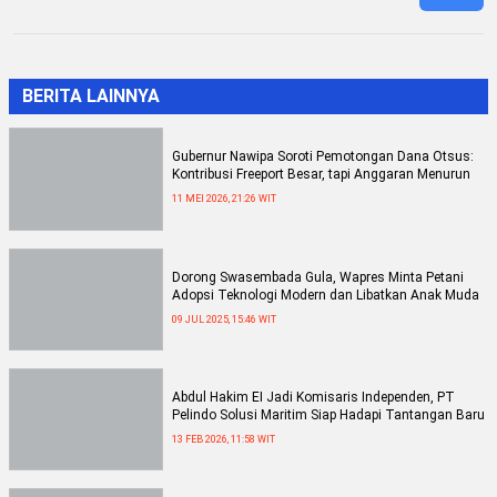
BERITA LAINNYA
Gubernur Nawipa Soroti Pemotongan Dana Otsus:
Kontribusi Freeport Besar, tapi Anggaran Menurun
11 MEI 2026, 21:26 WIT
Dorong Swasembada Gula, Wapres Minta Petani
Adopsi Teknologi Modern dan Libatkan Anak Muda
09 JUL 2025, 15:46 WIT
Abdul Hakim EI Jadi Komisaris Independen, PT
Pelindo Solusi Maritim Siap Hadapi Tantangan Baru
13 FEB 2026, 11:58 WIT