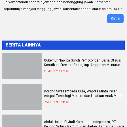
Berkomentarlah secara bijaksana dan bertanggung jawab. Komentar
sepenuhnya menjadi tanggung jawab komentator seperti diatur dalam UU ITE
Kirim
BERITA LAINNYA
Gubernur Nawipa Soroti Pemotongan Dana Otsus:
Kontribusi Freeport Besar, tapi Anggaran Menurun
11 MEI 2026, 21:26 WIT
Dorong Swasembada Gula, Wapres Minta Petani
Adopsi Teknologi Modern dan Libatkan Anak Muda
09 JUL 2025, 15:46 WIT
Abdul Hakim EI Jadi Komisaris Independen, PT
Pelindo Solusi Maritim Siap Hadapi Tantangan Baru