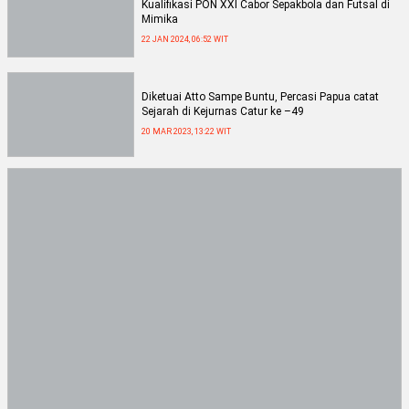
Kualifikasi PON XXI Cabor Sepakbola dan Futsal di
Mimika
22 JAN 2024, 06:52 WIT
Diketuai Atto Sampe Buntu, Percasi Papua catat
Sejarah di Kejurnas Catur ke –49
20 MAR 2023, 13:22 WIT