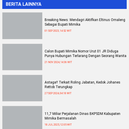
BERITA LAINNYA
Breaking News: Mendagri Aktifkan Eltinus Omaleng
Sebagai Bupati Mimika
01 SEP 2023, 14:52 WIT
Calon Bupati Mimika Nomor Urut 01 JR Diduga
Punya Hubungan Terlarang Dengan Seorang Wanita
21 NOV 2024, 14:36 WIT
Astaga!! Terkait Roling Jabatan, Kedok Johanes
Rettob Terungkap
27 SEP 2024, 04:18 WIT
11,7 Miliar Perjalanan Dinas BKPSDM Kabupaten
Mimika Bermasalah
18 JUL 2025, 12:05 WIT