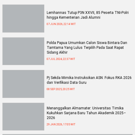
Lemhannas Tutup P3N XXVII, 85 Peserta TNI-Polri
hingga Kementerian Jadi Alumni
07 JUN 2026, 22:14 WIT
Polda Papua Umumkan Calon Siswa Bintara Dan
Tamtama Yang Lulus Terpilih Pada Saat Rapat
Sidang Akhir
07 JUL 2024, 22:37 WIT
Pj Sekda Mimika Instruksikan ASN: Fokus RKA 2026
dan Verifikasi Data Guru
08 SEP 2025, 20:25 WIT
Menanggalkan Almamater: Universitas Timika
Kukuhkan Sarjana Baru Tahun Akademik 2025–
2026
29 JAN 2026, 17:05 WIT