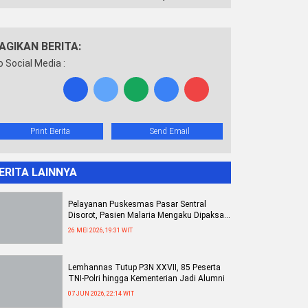
AGIKAN BERITA:
o Social Media :
Print Berita
Send Email
ERITA LAINNYA
Pelayanan Puskesmas Pasar Sentral
Disorot, Pasien Malaria Mengaku Dipaksa
Minum Obat di Tempat
26 MEI 2026, 19:31 WIT
Lemhannas Tutup P3N XXVII, 85 Peserta
TNI-Polri hingga Kementerian Jadi Alumni
07 JUN 2026, 22:14 WIT