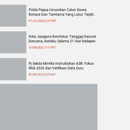
Polda Papua Umumkan Calon Siswa
Bintara Dan Tamtama Yang Lulus Terpilih
Pada Saat Rapat Sidang Akhir
07 JUL 2024, 22:37 WIT
Kota Jayapura Berstatus Tanggap Darurat
Bencana, Berlaku Selama 21 Hari Kedepan
10 FEB 2023, 17:17 WIT
Pj Sekda Mimika Instruksikan ASN: Fokus
RKA 2026 dan Verifikasi Data Guru
08 SEP 2025, 20:25 WIT