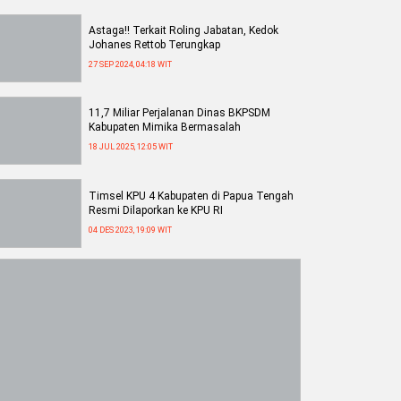
Astaga!! Terkait Roling Jabatan, Kedok
Johanes Rettob Terungkap
27 SEP 2024, 04:18 WIT
11,7 Miliar Perjalanan Dinas BKPSDM
Kabupaten Mimika Bermasalah
18 JUL 2025, 12:05 WIT
Timsel KPU 4 Kabupaten di Papua Tengah
Resmi Dilaporkan ke KPU RI
04 DES 2023, 19:09 WIT