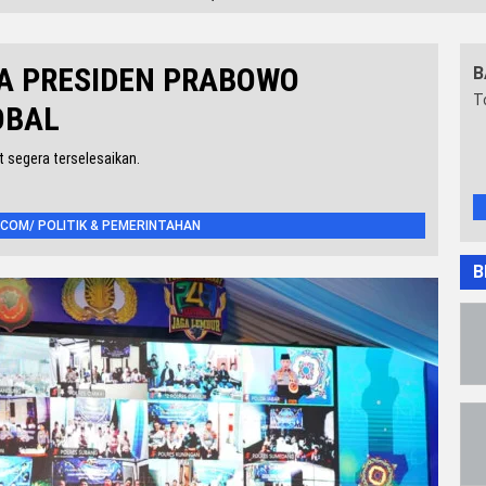
A PRESIDEN PRABOWO
B
T
OBAL
t segera terselesaikan.
COM/ POLITIK & PEMERINTAHAN
B