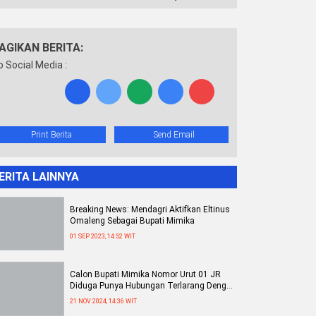
AGIKAN BERITA:
o Social Media :
Print Berita
Send Email
ERITA LAINNYA
Breaking News: Mendagri Aktifkan Eltinus
Omaleng Sebagai Bupati Mimika
01 SEP 2023, 14:52 WIT
Calon Bupati Mimika Nomor Urut 01 JR
Diduga Punya Hubungan Terlarang Dengan
Seorang Wanita
21 NOV 2024, 14:36 WIT