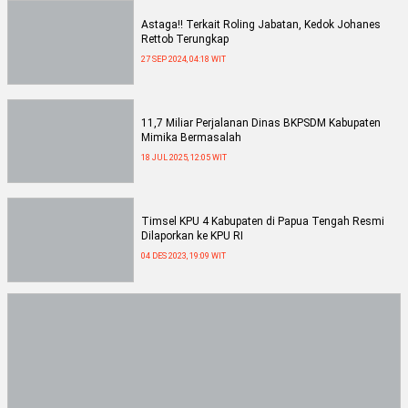
Astaga!! Terkait Roling Jabatan, Kedok Johanes
Rettob Terungkap
27 SEP 2024, 04:18 WIT
11,7 Miliar Perjalanan Dinas BKPSDM Kabupaten
Mimika Bermasalah
18 JUL 2025, 12:05 WIT
Timsel KPU 4 Kabupaten di Papua Tengah Resmi
Dilaporkan ke KPU RI
04 DES 2023, 19:09 WIT