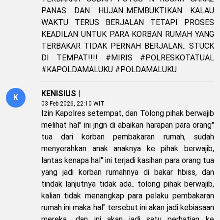
PANAS DAN HUJAN..MEMBUKTIKAN KALAU
WAKTU TERUS BERJALAN TETAPI PROSES
KEADILAN UNTUK PARA KORBAN RUMAH YANG
TERBAKAR TIDAK PERNAH BERJALAN.. STUCK
DI TEMPAT!!!! #MIRIS #POLRESKOTATUAL
#KAPOLDAMALUKU #POLDAMALUKU
KENISIUS |
K
03 Feb 2026, 22:10 WIT
Izin Kapolres setempat, dan Tolong pihak berwajib
melihat hal" ini jngn di abaikan harapan para orang"
tua dari korban pembakaran rumah, sudah
menyerahkan anak anaknya ke pihak berwajib,
lantas kenapa hal" ini terjadi kasihan para orang tua
yang jadi korban rumahnya di bakar hbiss, dan
tindak lanjutnya tidak ada.. tolong pihak berwajib,
kalian tidak menangkap para pelaku pembakaran
rumah ini maka hal" tersebut ini akan jadi kebiasaan
mereka.. dan ini akan jadi satu perhatian ke