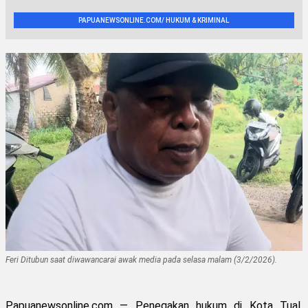
PAPUANEWSONLINE.COM/ HUKUM & KRIMINAL
Feri Ditubun saat diwawancarai awak media pada selasa malam (3/2/2026).
Papuanewsonline.com — Penegakan hukum di Kota Tual,