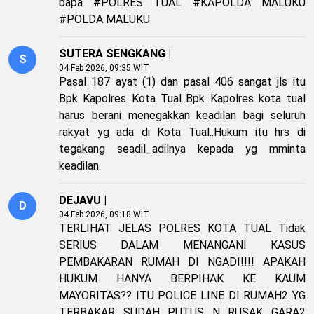
bapa #POLRES TUAL #KAPOLDA MALUKU
#POLDA MALUKU
SUTERA SENGKANG |
S
04 Feb 2026, 09:35 WIT
Pasal 187 ayat (1) dan pasal 406 sangat jls itu
Bpk Kapolres Kota Tual..Bpk Kapolres kota tual
harus berani menegakkan keadilan bagi seluruh
rakyat yg ada di Kota Tual..Hukum itu hrs di
tegakang seadil_adilnya kepada yg mminta
keadilan.
DEJAVU |
D
04 Feb 2026, 09:18 WIT
TERLIHAT JELAS POLRES KOTA TUAL Tidak
SERIUS DALAM MENANGANI KASUS
PEMBAKARAN RUMAH DI NGADI!!!! APAKAH
HUKUM HANYA BERPIHAK KE KAUM
MAYORITAS?? ITU POLICE LINE DI RUMAH2 YG
TERBAKAR SUDAH PUTUS N RUSAK GARA2