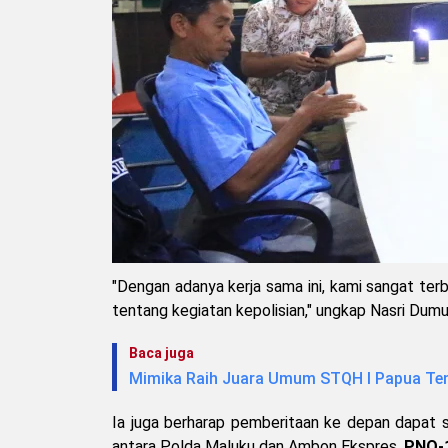
"Dengan adanya kerja sama ini, kami sangat ter
tentang kegiatan kepolisian," ungkap Nasri Dumu
Baca juga
Mimika Raih Juara Umum STQH I Papua Te
Ia juga berharap pemberitaan ke depan dapat s
antara Polda Maluku dan Ambon Ekspres.
PNO-