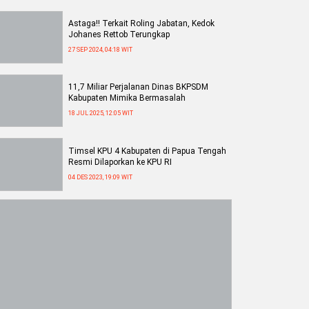
Astaga!! Terkait Roling Jabatan, Kedok
Johanes Rettob Terungkap
27 SEP 2024, 04:18 WIT
11,7 Miliar Perjalanan Dinas BKPSDM
Kabupaten Mimika Bermasalah
18 JUL 2025, 12:05 WIT
Timsel KPU 4 Kabupaten di Papua Tengah
Resmi Dilaporkan ke KPU RI
04 DES 2023, 19:09 WIT