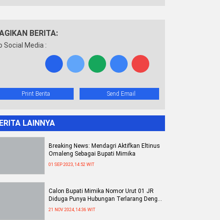
AGIKAN BERITA:
o Social Media :
Print Berita
Send Email
ERITA LAINNYA
Breaking News: Mendagri Aktifkan Eltinus
Omaleng Sebagai Bupati Mimika
01 SEP 2023, 14:52 WIT
Calon Bupati Mimika Nomor Urut 01 JR
Diduga Punya Hubungan Terlarang Dengan
Seorang Wanita
21 NOV 2024, 14:36 WIT