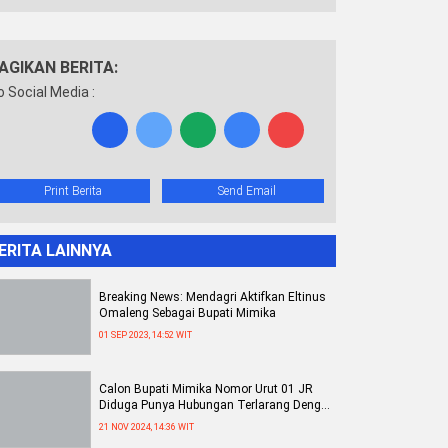
AGIKAN BERITA:
o Social Media :
Print Berita
Send Email
ERITA LAINNYA
Breaking News: Mendagri Aktifkan Eltinus
Omaleng Sebagai Bupati Mimika
01 SEP 2023, 14:52 WIT
Calon Bupati Mimika Nomor Urut 01 JR
Diduga Punya Hubungan Terlarang Dengan
Seorang Wanita
21 NOV 2024, 14:36 WIT