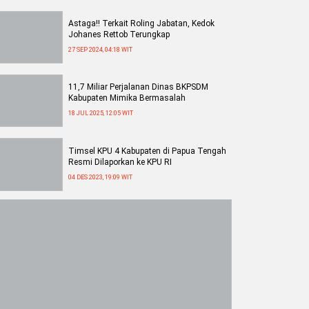
Astaga!! Terkait Roling Jabatan, Kedok
Johanes Rettob Terungkap
27 SEP 2024, 04:18 WIT
11,7 Miliar Perjalanan Dinas BKPSDM
Kabupaten Mimika Bermasalah
18 JUL 2025, 12:05 WIT
Timsel KPU 4 Kabupaten di Papua Tengah
Resmi Dilaporkan ke KPU RI
04 DES 2023, 19:09 WIT