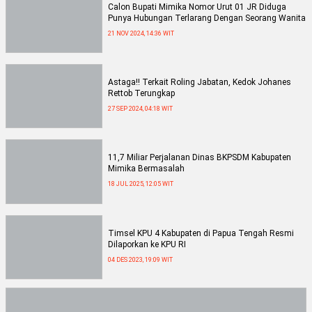
Calon Bupati Mimika Nomor Urut 01 JR Diduga
Punya Hubungan Terlarang Dengan Seorang Wanita
21 NOV 2024, 14:36 WIT
Astaga!! Terkait Roling Jabatan, Kedok Johanes
Rettob Terungkap
27 SEP 2024, 04:18 WIT
11,7 Miliar Perjalanan Dinas BKPSDM Kabupaten
Mimika Bermasalah
18 JUL 2025, 12:05 WIT
Timsel KPU 4 Kabupaten di Papua Tengah Resmi
Dilaporkan ke KPU RI
04 DES 2023, 19:09 WIT