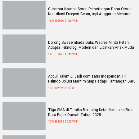
Gubernur Nawipa Soroti Pemotongan Dana Otsus:
Kontribusi Freeport Besar, tapi Anggaran Menurun
11 MEI 2026, 21:26 WIT
Dorong Swasembada Gula, Wapres Minta Petani
Adopsi Teknologi Modern dan Libatkan Anak Muda
09 JUL 2025, 15:46 WIT
Abdul Hakim EI Jadi Komisaris Independen, PT
Pelindo Solusi Maritim Siap Hadapi Tantangan Baru
13 FEB 2026, 11:58 WIT
Tiga SMA di Timika Bersaing Ketat Melaju ke Final
Duta Pajak Daerah Tahun 2025
10 MEI 2025, 15:59 WIT