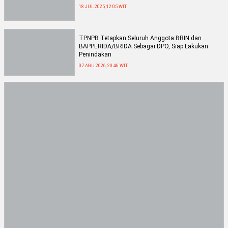
18 JUL 2025, 12:05 WIT
TPNPB Tetapkan Seluruh Anggota BRIN dan
BAPPERIDA/BRIDA Sebagai DPO, Siap Lakukan
Penindakan
07 AGU 2026, 20:46 WIT