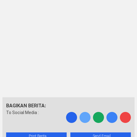
BAGIKAN BERITA:
To Social Media :
Print Berita
Send Email