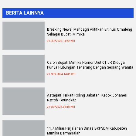
BERITA LAINNYA
Breaking News: Mendagri Aktifkan Eltinus Omaleng
Sebagai Bupati Mimika
01 SEP 2023, 14:52 WIT
Calon Bupati Mimika Nomor Urut 01 JR Diduga
Punya Hubungan Terlarang Dengan Seorang Wanita
21 NOV 2024, 14:36 WIT
Astaga!! Terkait Roling Jabatan, Kedok Johanes
Rettob Terungkap
27 SEP 2024, 04:18 WIT
11,7 Miliar Perjalanan Dinas BKPSDM Kabupaten
Mimika Bermasalah