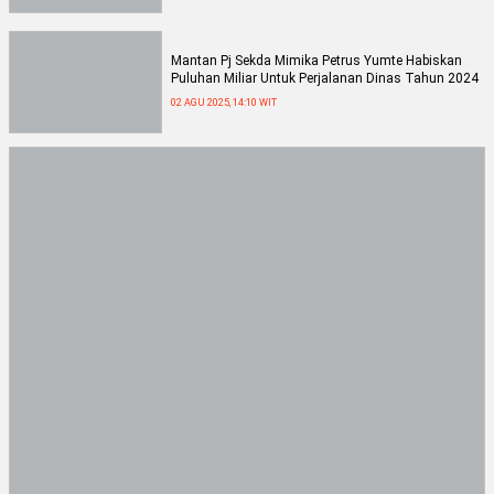
Mantan Pj Sekda Mimika Petrus Yumte Habiskan
Puluhan Miliar Untuk Perjalanan Dinas Tahun 2024
02 AGU 2025, 14:10 WIT