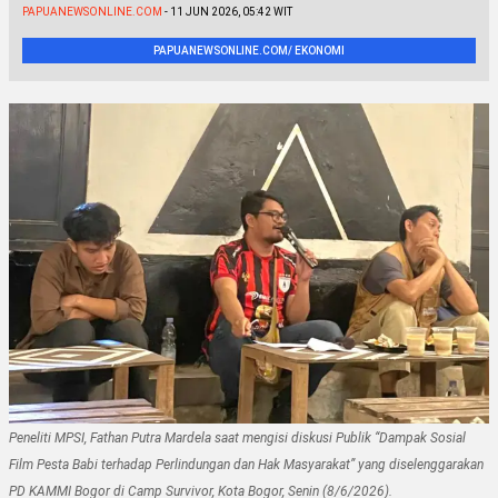
PAPUANEWSONLINE.COM
- 11 JUN 2026, 05:42 WIT
PAPUANEWSONLINE.COM/ EKONOMI
Peneliti MPSI, Fathan Putra Mardela saat mengisi diskusi Publik “Dampak Sosial
Film Pesta Babi terhadap Perlindungan dan Hak Masyarakat” yang diselenggarakan
PD KAMMI Bogor di Camp Survivor, Kota Bogor, Senin (8/6/2026).