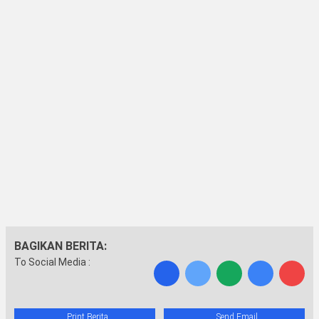
BAGIKAN BERITA:
To Social Media :
Print Berita
Send Email