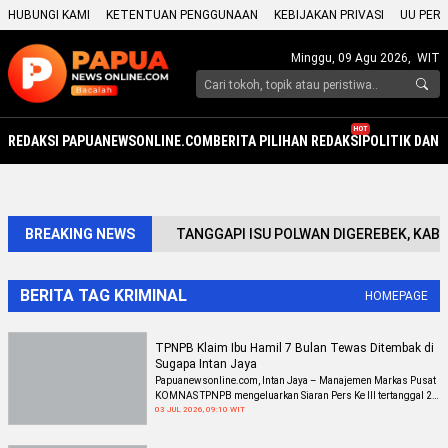
HUBUNGI KAMI
KETENTUAN PENGGUNAAN
KEBIJAKAN PRIVASI
UU PERS
Minggu, 09 Agu 2026,
WIT
HOT
REDAKSI PAPUANEWSONLINE.COM
BERITA PILIHAN REDAKSI
POLITIK DAN
BREAKING NEWS
TANGGAPI ISU POLWAN DIGEREBEK, KABI
BERITA TAG KRIMINAL
HOMEPAGE
TPNPB Klaim Ibu Hamil 7 Bulan Tewas Ditembak di
Sugapa Intan Jaya
Papuanewsonline.com, Intan Jaya – Manajemen Markas Pusat
KOMNAS TPNPB mengeluarkan Siaran Pers Ke III tertanggal 2
Juli 2026 yang memuat klaim mengenai dugaan penembakan
03 JUL 2026, 09:10 WIT
terhadap seorang ibu hamil di pusat Kota Sugapa, Kabupaten
Intan Jaya. Dalam siaran pers tersebut, TPNPB menyebut